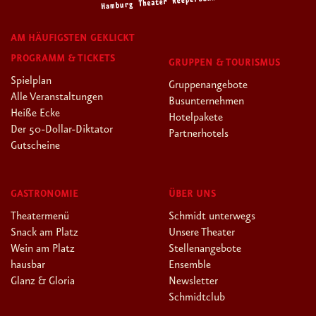
AM HÄUFIGSTEN GEKLICKT
PROGRAMM & TICKETS
GRUPPEN & TOURISMUS
Spielplan
Gruppenangebote
Alle Veranstaltungen
Busunternehmen
Heiße Ecke
Hotelpakete
Der 50-Dollar-Diktator
Partnerhotels
Gutscheine
GASTRONOMIE
ÜBER UNS
Theatermenü
Schmidt unterwegs
Snack am Platz
Unsere Theater
Wein am Platz
Stellenangebote
hausbar
Ensemble
Glanz & Gloria
Newsletter
Schmidtclub