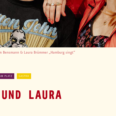
n Bensmann & Laura Brümmer „Hamburg singt“
AM PLATZ
GASTRO
 UND LAURA