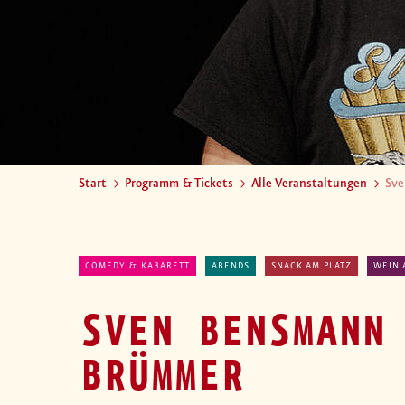
Start
Programm & Tickets
Alle Veranstaltungen
Sve
COMEDY & KABARETT
ABENDS
SNACK AM PLATZ
WEIN 
SVEN BENSMANN
BRÜMMER