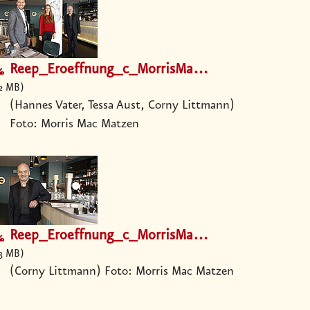
Reep_Eroeffnung_c_MorrisMacMatzen.jpg
2 MB
(Hannes Vater, Tessa Aust, Corny Littmann)
Foto: Morris Mac Matzen
Reep_Eroeffnung_c_MorrisMacMatzen.jpg
3 MB
(Corny Littmann) Foto: Morris Mac Matzen