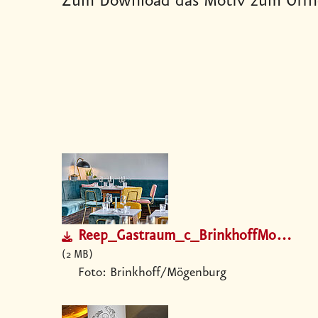
Zum Download das Motiv zum Öffne
Reep_Gastraum_c_BrinkhoffMoegenburg.jpg
2 MB
Foto: Brinkhoff/Mögenburg