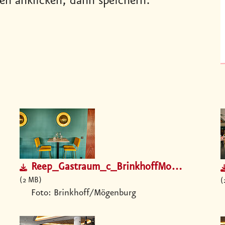
n anklicken, dann speichern.
Reep_Gastraum_c_BrinkhoffMoegenburg.jpg
2 MB
Foto: Brinkhoff/Mögenburg