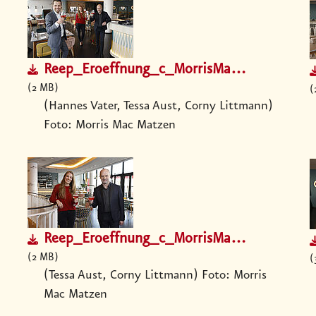
Reep_Eroeffnung_c_MorrisMacMatzen.jpg
2 MB
(Hannes Vater, Tessa Aust, Corny Littmann)
Foto: Morris Mac Matzen
Reep_Eroeffnung_c_MorrisMacMatzen.jpg
2 MB
(Tessa Aust, Corny Littmann) Foto: Morris
Mac Matzen