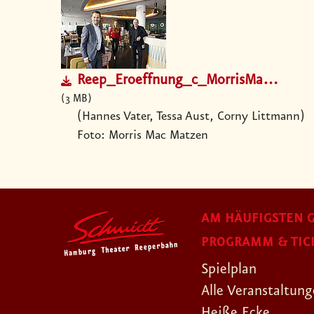
Reep_Eroeffnung_c_MorrisMacMatzen.jpg
3 MB
(Hannes Vater, Tessa Aust, Corny Littmann)
Foto: Morris Mac Matzen
AM HÄUFIGSTEN G
PROGRAMM & TIC
Spielplan
Alle Veranstaltun
Heiße Ecke