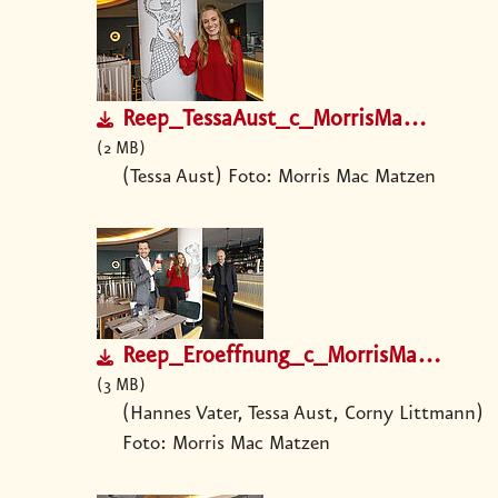
Reep_TessaAust_c_MorrisMacMatzen.jpg
2 MB
(Tessa Aust) Foto: Morris Mac Matzen
Reep_Eroeffnung_c_MorrisMacMatzen.jpg
3 MB
(Hannes Vater, Tessa Aust, Corny Littmann)
Foto: Morris Mac Matzen