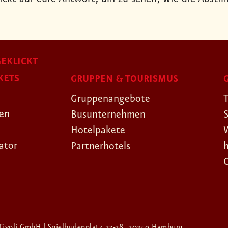
EKLICKT
KETS
GRUPPEN & TOURISMUS
Gruppenangebote
gen
Busunternehmen
Hotelpakete
ator
Partnerhotels
Tivoli GmbH | Spielbudenplatz 27-28, 20359 Hamburg