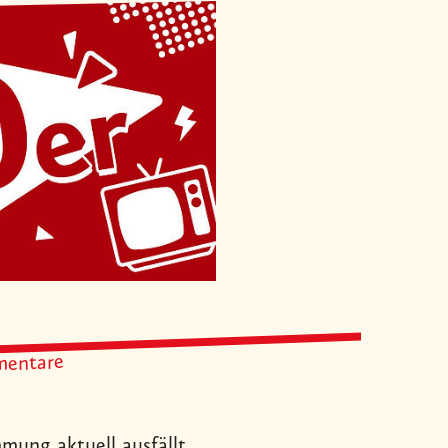
entare
mung aktuell ausfällt.