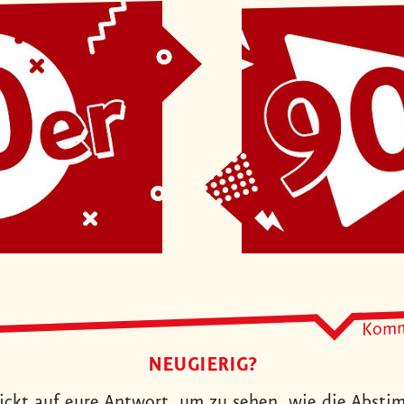
Komm
NEUGIERIG?
lickt auf eure Antwort, um zu sehen, wie die Abstim