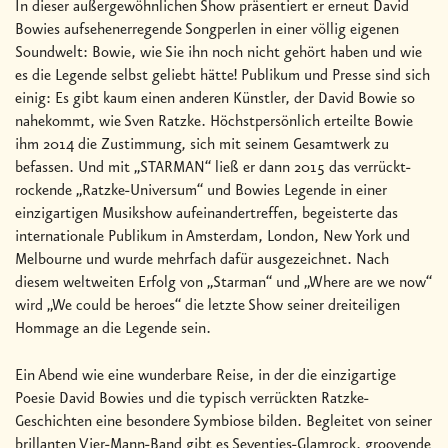
In dieser außergewöhnlichen Show präsentiert er erneut David
Bowies aufsehenerregende Songperlen in einer völlig eigenen
Soundwelt: Bowie, wie Sie ihn noch nicht gehört haben und wie
es die Legende selbst geliebt hätte! Publikum und Presse sind sich
einig: Es gibt kaum einen anderen Künstler, der David Bowie so
nahekommt, wie Sven Ratzke. Höchstpersönlich erteilte Bowie
ihm 2014 die Zustimmung, sich mit seinem Gesamtwerk zu
befassen. Und mit „STARMAN“ ließ er dann 2015 das verrückt-
rockende „Ratzke-Universum“ und Bowies Legende in einer
einzigartigen Musikshow aufeinandertreffen, begeisterte das
internationale Publikum in Amsterdam, London, New York und
Melbourne und wurde mehrfach dafür ausgezeichnet. Nach
diesem weltweiten Erfolg von „Starman“ und „Where are we now“
wird „We could be heroes“ die letzte Show seiner dreiteiligen
Hommage an die Legende sein.
Ein Abend wie eine wunderbare Reise, in der die einzigartige
Poesie David Bowies und die typisch verrückten Ratzke-
Geschichten eine besondere Symbiose bilden. Begleitet von seiner
brillanten Vier-Mann-Band gibt es Seventies-Glamrock, groovende