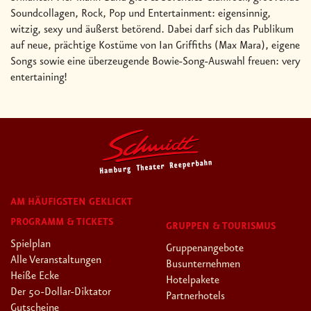
Soundcollagen, Rock, Pop und Entertainment: eigensinnig,
witzig, sexy und äußerst betörend. Dabei darf sich das Publikum
auf neue, prächtige Kostüme von Ian Griffiths (Max Mara), eigene
Songs sowie eine überzeugende Bowie-Song-Auswahl freuen: very
entertaining!
AM HÄUFIGSTEN GEKLICKT
PROGRAMM & TICKETS
GRUPPEN & TOURISMUS
Spielplan
Gruppenangebote
Alle Veranstaltungen
Busunternehmen
Heiße Ecke
Hotelpakete
Der 50-Dollar-Diktator
Partnerhotels
Gutscheine